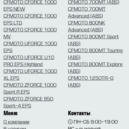
CFMOTO CFORCE 1000
CFMOTO 700MT (ABS)
EPS NEW
CFMOTO 700MT
CFMOTO CFORCE 1000
Advanced (ABS)
EPS LTD
CFMOTO 800NK
CFMOTO CFORCE 1000
Advanced (ABS)
MV
CFMOTO 800MT Sport
CFMOTO UFORCE 1000
(ABS)
EPS
CFMOTO 800MT Touring
CFMOTO UFORCE U10
(ABS)
PRO EPS Highland
CFMOTO 800MT Explore
CFMOTO UFORCE 1000
(ABS)
XL EPS
CFMOTO 1250TR-G
CFMOTO ZFORCE 1000
(ABS)
Sport R EPS
CFMOTO ZFORCE 950
Sport-4 EPS
Меню
Контакты
О компании
ПН-СБ 9:00-19:00
В наличии
ВС - выходной