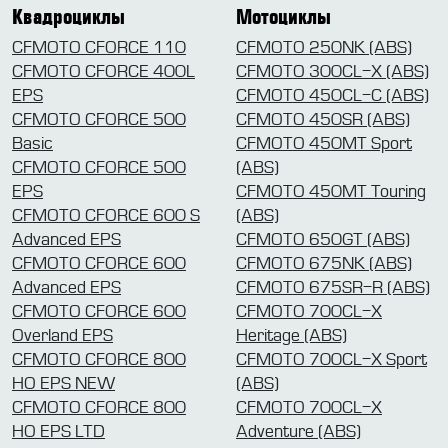
Квадроциклы
Мотоциклы
CFMOTO CFORCE 110
CFMOTO 250NK (ABS)
CFMOTO CFORCE 400L
CFMOTO 300CL-X (ABS)
EPS
CFMOTO 450CL-C (ABS)
CFMOTO CFORCE 500
CFMOTO 450SR (ABS)
Basic
CFMOTO 450MT Sport
CFMOTO CFORCE 500
(ABS)
EPS
CFMOTO 450MT Touring
CFMOTO CFORCE 600 S
(ABS)
Advanced EPS
CFMOTO 650GT (ABS)
CFMOTO CFORCE 600
CFMOTO 675NK (ABS)
Advanced EPS
CFMOTO 675SR-R (ABS)
CFMOTO CFORCE 600
CFMOTO 700CL-X
Overland EPS
Heritage (ABS)
CFMOTO CFORCE 800
CFMOTO 700CL-X Sport
HO EPS NEW
(ABS)
CFMOTO CFORCE 800
CFMOTO 700CL-X
HO EPS LTD
Adventure (ABS)