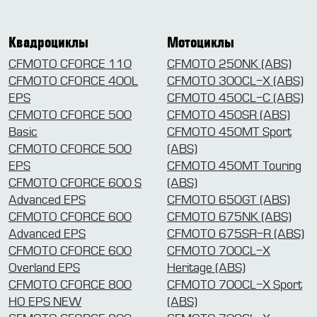
Квадроциклы
Мотоциклы
CFMOTO CFORCE 110
CFMOTO 250NK (ABS)
CFMOTO CFORCE 400L
CFMOTO 300CL-X (ABS)
EPS
CFMOTO 450CL-C (ABS)
CFMOTO CFORCE 500
CFMOTO 450SR (ABS)
Basic
CFMOTO 450MT Sport
CFMOTO CFORCE 500
(ABS)
EPS
CFMOTO 450MT Touring
CFMOTO CFORCE 600 S
(ABS)
Advanced EPS
CFMOTO 650GT (ABS)
CFMOTO CFORCE 600
CFMOTO 675NK (ABS)
Advanced EPS
CFMOTO 675SR-R (ABS)
CFMOTO CFORCE 600
CFMOTO 700CL-X
Overland EPS
Heritage (ABS)
CFMOTO CFORCE 800
CFMOTO 700CL-X Sport
HO EPS NEW
(ABS)