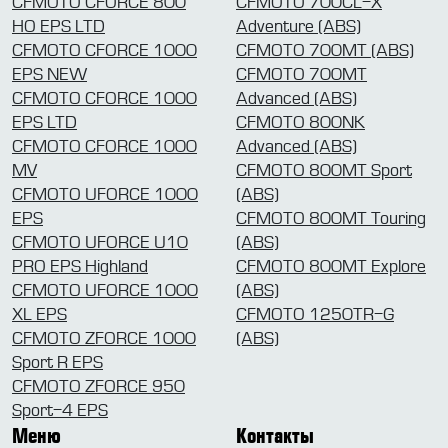
CFMOTO CFORCE 800
CFMOTO 700CL-X
HO EPS LTD
Adventure (ABS)
CFMOTO CFORCE 1000
CFMOTO 700MT (ABS)
EPS NEW
CFMOTO 700MT
CFMOTO CFORCE 1000
Advanced (ABS)
EPS LTD
CFMOTO 800NK
CFMOTO CFORCE 1000
Advanced (ABS)
MV
CFMOTO 800MT Sport
CFMOTO UFORCE 1000
(ABS)
EPS
CFMOTO 800MT Touring
CFMOTO UFORCE U10
(ABS)
PRO EPS Highland
CFMOTO 800MT Explore
CFMOTO UFORCE 1000
(ABS)
XL EPS
CFMOTO 1250TR-G
CFMOTO ZFORCE 1000
(ABS)
Sport R EPS
CFMOTO ZFORCE 950
Sport-4 EPS
Меню
Контакты