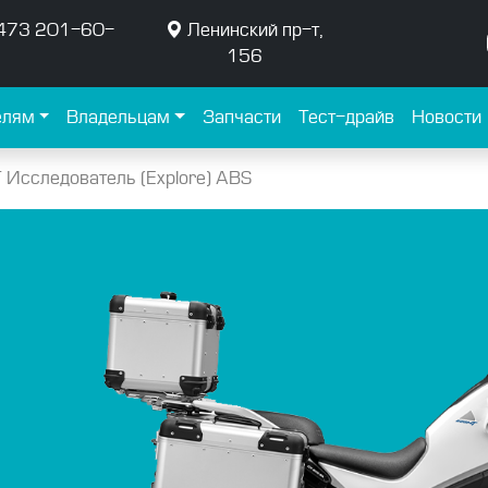
473 201-60-
Ленинский пр-т,
156
елям
Владельцам
Запчасти
Тест-драйв
Новости
сследователь (Explore) ABS