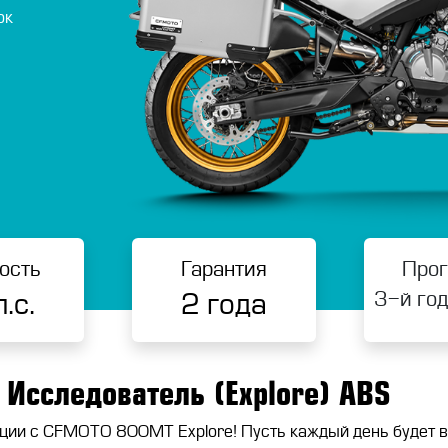
ок
ость
Гарантия
Про
3-й год
.с.
2 года
Исследователь (Explore) ABS
оции с CFMOTO 800MT Explore! Пусть каждый день будет 