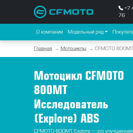
+7 
76
О компании
Модельный ряд
Покупат
Главная
→
Мотоциклы
→
CFMOTO 800MT И
Мотоцикл CFMOTO
800MT
Исследователь
(Explore) ABS
CFMOTO 800MT Explore — это улучшенная