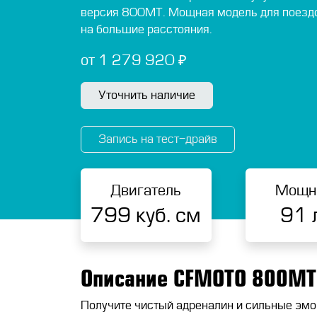
версия 800MT. Мощная модель для поезд
на большие расстояния.
от 1 279 920 ₽
Уточнить наличие
Запись на тест-драйв
Двигатель
Мощн
799 куб. см
91 л
Описание CFMOTO 800MT 
Получите чистый адреналин и сильные эм