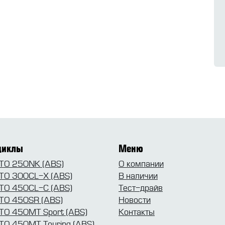
циклы
Меню
O 250NK (ABS)
О компании
O 300CL-X (ABS)
В наличии
O 450CL-C (ABS)
Тест-драйв
O 450SR (ABS)
Новости
O 450MT Sport (ABS)
Контакты
O 450MT Touring (ABS)