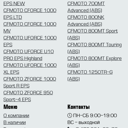
EPS NEW
CFMOTO 700MT
CFMOTO CFORCE 1000
Advanced (ABS)
EPS LTD
CFMOTO 800NK
CFMOTO CFORCE 1000
Advanced (ABS)
MV
CFMOTO 800MT Sport
CFMOTO UFORCE 1000
(ABS)
EPS
CFMOTO 800MT Touring
CFMOTO UFORCE U10
(ABS)
PRO EPS Highland
CFMOTO 800MT Explore
CFMOTO UFORCE 1000
(ABS)
XL EPS
CFMOTO 1250TR-G
CFMOTO ZFORCE 1000
(ABS)
Sport R EPS
CFMOTO ZFORCE 950
Sport-4 EPS
Меню
Контакты
О компании
ПН-СБ 9:00-19:00
В наличии
ВС - выходной