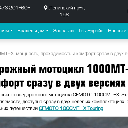
473 201-60-
Ленинский пр-т,
156
елям
Владельцам
Запчасти
Тест-драйв
Новости
-X: мощность, проходимость и комфорт сразу в двух вер
рожный мотоцикл 1000MT-
форт сразу в двух версиях 
нского внедорожного мотоцикла CFMOTO 1000MT-X. Эта н
яемости, доступна сразу в двух целевых комплектациях:
ьних путешествий
CFMOTO
1000
MT
—
X
Touring
.