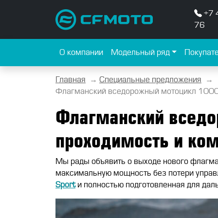
+7 
76
О компании
Модельный ряд
Покупат
Главная
→
Специальные предложения
→
Флагманский вседорожный мотоцикл 1000MT
Флагманский вседо
проходимость и ком
Мы рады объявить о выходе нового флагма
максимальную мощность без потери управл
Sport
и полностью подготовленная для дал