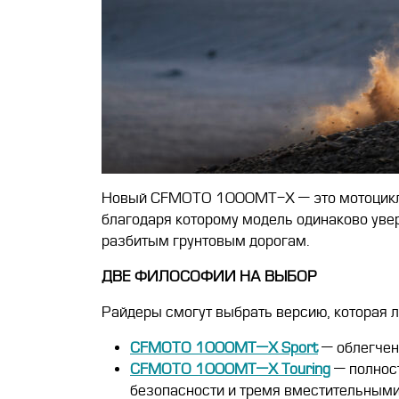
Новый CFMOTO 1000MT-X — это мотоцикл, 
благодаря которому модель одинаково увер
разбитым грунтовым дорогам.
ДВЕ ФИЛОСОФИИ НА ВЫБОР
Райдеры смогут выбрать версию, которая л
CFMOTO
1000
MT
—
X
Sport
— облегченн
CFMOTO
1000
MT
—
X
Touring
— полност
безопасности и тремя вместительными