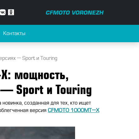
Контакты
сиях — Sport и Touring
X: мощность,
— Sport и Touring
овинка, созданная для тех, кто ищет
 облегченная версия
CFMOTO
1000
MT
—
X