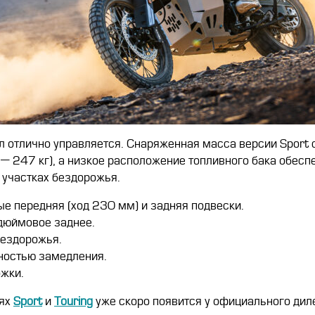
 отлично управляется. Снаряженная масса версии Sport с
— 247 кг), а низкое расположение топливного бака обесп
 участках бездорожья.
е передняя (ход 230 мм) и задняя подвески.
дюймовое заднее.
бездорожья.
ностью замедления.
жки.
иях
Sport
и
Touring
уже скоро появится у официального ди